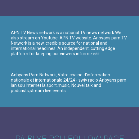
APN TV News network is a national TV news network We
also stream on Youtube, APN TV website. Anbyans pam TV
Network is a new. credible source for national and
international headlines. An independent, cutting edge
platform for keeping our viewers informe e
dit.
Anbyans Pam Network, Votre chaine d'information
nationale et internationale 24/24 - swiv radio Anbyans pam
lan sou Internet la.sport,music, Nouvel,talk and
podcasts,stream live events.
PA BLYE POU FOLLOW PAGE