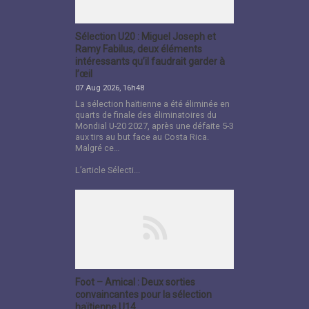
Sélection U20 : Miguel Joseph et
Ramy Fabilus, deux éléments
intéressants qu’il faudrait garder à
l’œil
07 Aug 2026, 16h48
La sélection haïtienne a été éliminée en
quarts de finale des éliminatoires du
Mondial U-20 2027, après une défaite 5-3
aux tirs au but face au Costa Rica.
Malgré ce…
L’article Sélecti...
Foot – Amical : Deux sorties
convaincantes pour la sélection
haïtienne U14