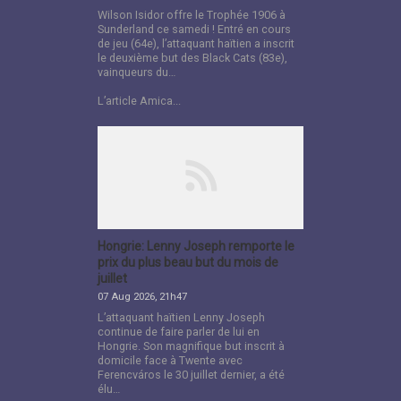
Wilson Isidor offre le Trophée 1906 à
Sunderland ce samedi ! Entré en cours
de jeu (64e), l’attaquant haïtien a inscrit
le deuxième but des Black Cats (83e),
vainqueurs du…
L’article Amica...
Hongrie: Lenny Joseph remporte le
prix du plus beau but du mois de
juillet
07 Aug 2026, 21h47
L’attaquant haïtien Lenny Joseph
continue de faire parler de lui en
Hongrie. Son magnifique but inscrit à
domicile face à Twente avec
Ferencváros le 30 juillet dernier, a été
élu…