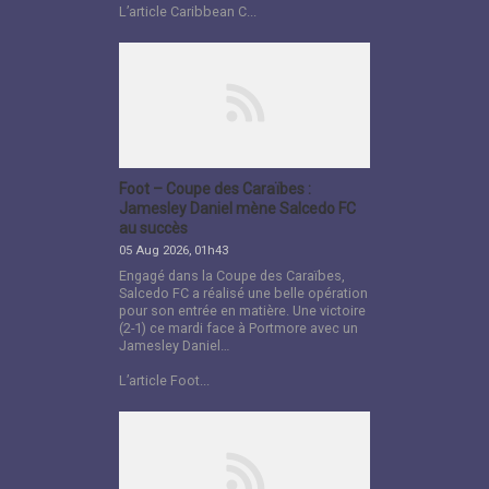
L’article Caribbean C...
Foot – Coupe des Caraïbes :
Jamesley Daniel mène Salcedo FC
au succès
05 Aug 2026, 01h43
Engagé dans la Coupe des Caraïbes,
Salcedo FC a réalisé une belle opération
pour son entrée en matière. Une victoire
(2-1) ce mardi face à Portmore avec un
Jamesley Daniel…
L’article Foot...