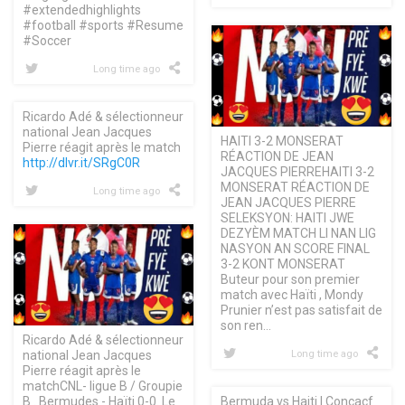
#extendedhighlights
#football #sports #Resume
#Soccer
Long time ago
Ricardo Adé & sélectionneur
national Jean Jacques
HAITI 3-2 MONSERAT
Pierre réagit après le match
RÉACTION DE JEAN
http://dlvr.it/SRgC0R
JACQUES PIERREHAITI 3-2
MONSERAT RÉACTION DE
Long time ago
JEAN JACQUES PIERRE
SELEKSYON: HAITI JWE
DEZYÈM MATCH LI NAN LIG
NASYON AN SCORE FINAL
3-2 KONT MONSERAT
Buteur pour son premier
match avec Haïti , Mondy
Prunier n’est pas satisfait de
son ren…
Ricardo Adé & sélectionneur
national Jean Jacques
Long time ago
Pierre réagit après le
matchCNL- ligue B / Groupie
B . Bermudes - Haïti 0-0. Le
Bermuda vs Haiti | Concacf