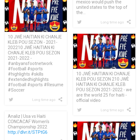
mexico would push the
united states to the top of
the…
Long time ago
10 JWÈ HAITIAN KI CHANJE
KLEB POU SEZON - 2021-
202210 JWÈ HAITIAN KI
CHANJE KLEB POU SEZON
2021-2022 -
#anbyansfootnetwork
#football #sports
10 JWÈ HAITIAN KI CHANJE
#highlights #skills
KLEB POU SEZON 210 JWÈ
#extendedhighlights
HAITIAN KI CHANJE KLEB
#football #sports #Resume
POU SEZON 2021-2022 - we
#Soccer
are the world 25 for haiti -
Long time ago
official video
Long time ago
Analiz | Usa vs Haiti
CONCACAF Women's
Championship 2022
http://dlvr.it/STPtG6