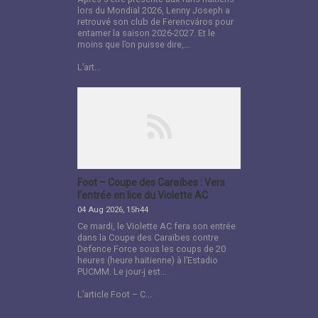
lors du Mondial 2026, Lenny Joseph a
retrouvé son club de Ferencváros pour
entamer la saison 2026-2027. Et le
moins que l’on puisse dire,…
L’art...
Foot – Coupe des Caraïbes : Vers
l’entrée en lice du Violette AC
04 Aug 2026, 15h44
Ce mardi, le Violette AC fera son entrée
dans la Coupe des Caraïbes contre
Defence Force sous les coups de 20
heures (heure haïtienne) à l’Estadio
PUCMM. Le jour-j est…
L’article Foot – C...