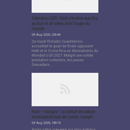
Sélection U20 : Haïti s’incline aux tirs
au but et dit adieu à la Coupe du
monde
04 Aug 2026, 23h46
Ce mardi l’Estadio Cuauhtémoc
accueillait le quart de finale opposant
Haïti et le Costa Rica en éliminatoires du
Mondial U-20 2027. Malgré une solide
prestation collective, les jeunes
Grenadiers...
Foot – Hongrie : Le début de saison
stratosphérique de Lenny Joseph
04 Aug 2026, 18h14
Après s’être présenté aux fans haïtiens