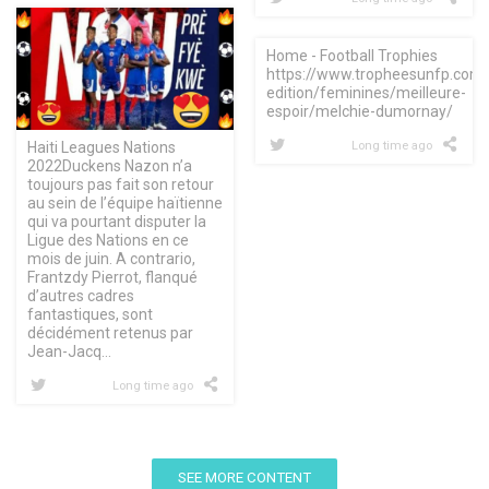
Home - Football Trophies
https://www.tropheesunfp.co
edition/feminines/meilleure-
espoir/melchie-dumornay/
Haiti Leagues Nations
Long time ago
2022Duckens Nazon n’a
toujours pas fait son retour
au sein de l’équipe haïtienne
qui va pourtant disputer la
Ligue des Nations en ce
mois de juin. A contrario,
Frantzdy Pierrot, flanqué
d’autres cadres
fantastiques, sont
décidément retenus par
Jean-Jacq…
Long time ago
SEE MORE CONTENT