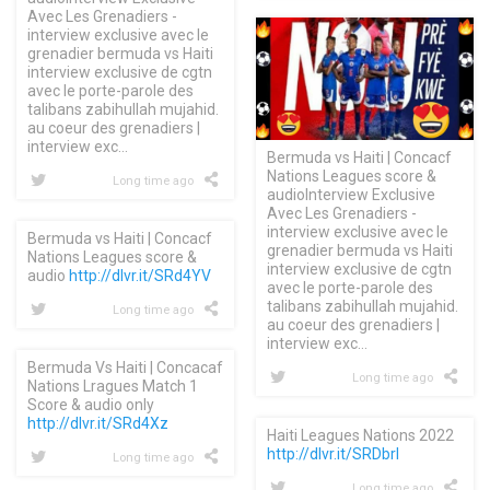
Avec Les Grenadiers -
interview exclusive avec le
grenadier bermuda vs Haiti
interview exclusive de cgtn
avec le porte-parole des
talibans zabihullah mujahid.
au coeur des grenadiers |
interview exc…
Bermuda vs Haiti | Concacf
Nations Leagues score &
Long time ago
audioInterview Exclusive
Avec Les Grenadiers -
interview exclusive avec le
Bermuda vs Haiti | Concacf
grenadier bermuda vs Haiti
Nations Leagues score &
interview exclusive de cgtn
audio
http://dlvr.it/SRd4YV
avec le porte-parole des
talibans zabihullah mujahid.
Long time ago
au coeur des grenadiers |
interview exc…
Bermuda Vs Haiti | Concacaf
Long time ago
Nations Lragues Match 1
Score & audio only
http://dlvr.it/SRd4Xz
Haiti Leagues Nations 2022
http://dlvr.it/SRDbrl
Long time ago
Long time ago