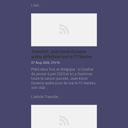
L’arti...
Transfert: Jean-Kevin Duverne
quitte définitivement le FC Nantes
07 Aug 2026, 21h16
Prêté deux fois en Belgique : à Courtrai
de janvier à juin 2025 et à La Gantoise
toute la saison passée, Jean-Kévin
Duverne quitte pour de vrai le FC Nantes,
son club…
L’article Transfer...