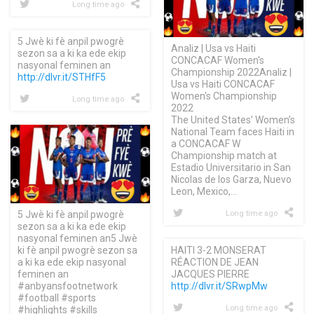
Long time ago
5 Jwè ki fè anpil pwogrè
Analiz | Usa vs Haiti
sezon sa a ki ka ede ekip
CONCACAF Women's
nasyonal feminen an
Championship 2022Analiz |
http://dlvr.it/STHfF5
Usa vs Haiti CONCACAF
Women's Championship
Long time ago
2022
The United States’ Women’s
National Team faces Haiti in
a CONCACAF W
Championship match at
Estadio Universitario in San
Nicolas de los Garza, Nuevo
Leon, Mexico,…
5 Jwè ki fè anpil pwogrè
Long time ago
sezon sa a ki ka ede ekip
nasyonal feminen an5 Jwè
ki fè anpil pwogrè sezon sa
HAITI 3-2 MONSERAT
a ki ka ede ekip nasyonal
RÉACTION DE JEAN
feminen an
JACQUES PIERRE
#anbyansfootnetwork
http://dlvr.it/SRwpMw
#football #sports
Long time ago
#highlights #skills