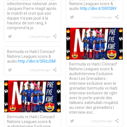
sélectionneur national Jean
Nations Leagues score &
Jacques Pierre réagit après
audio
http://dlvr.it/SRfGNV
le match et croit que son
Long time ago
équipe n’a pas joué à la
hauteur de son rang, il
comprend la jo…
Long time ago
Bermuda vs Haiti | Concacf
Nations Leagues score &
audio
http://dlvr.it/SRdJSM
Bermuda vs Haiti | Concacf
Nations Leagues score &
Long time ago
audioInterview Exclusive
Avec Les Grenadiers -
interview exclusive avec le
grenadier bermuda vs Haiti
interview exclusive de cgtn
avec le porte-parole des
talibans zabihullah mujahid.
au coeur des grenadiers |
interview exc…
Bermuda vs Haiti | Concacf
Nations Leagues score &
Long time ago
audioInterview Exclusive