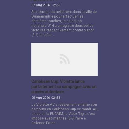
07 Aug 2026, 12h52
Se trouvant actuellement dans la ville de
Ouanaminthe pour effectuer les
dernières touches, la sélection
nationale U14 a enregistré deux belles
victoires respectivement contre Vapor
(3-1) et Idéal...
Caribbean Cup: Violette lance
parfaitement sa campagne avec un
succès autoritaire
05 Aug 2026, 02h56
Le Violette AC a idéalement entamé son
parcours en Caribbean Cup ce mardi. Au
stade de la PUCMM, le Vieux Tigre s’est
imposé avec maîtrise (3-0) face à
Defence Force…