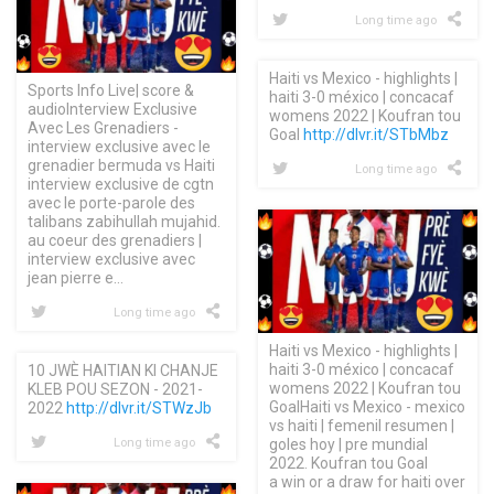
Long time ago
Haiti vs Mexico - highlights |
Sports Info Live| score &
haiti 3-0 méxico | concacaf
audioInterview Exclusive
womens 2022 | Koufran tou
Avec Les Grenadiers -
Goal
http://dlvr.it/STbMbz
interview exclusive avec le
grenadier bermuda vs Haiti
Long time ago
interview exclusive de cgtn
avec le porte-parole des
talibans zabihullah mujahid.
au coeur des grenadiers |
interview exclusive avec
jean pierre e…
Long time ago
Haiti vs Mexico - highlights |
haiti 3-0 méxico | concacaf
10 JWÈ HAITIAN KI CHANJE
womens 2022 | Koufran tou
KLEB POU SEZON - 2021-
GoalHaiti vs Mexico - mexico
2022
http://dlvr.it/STWzJb
vs haiti | femenil resumen |
goles hoy | pre mundial
Long time ago
2022. Koufran tou Goal
a win or a draw for haiti over